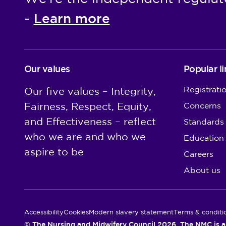
Learn more
-
Our values
Popular li
Registrati
Our five values – Integrity,
Fairness, Respect, Equity,
Concerns
and Effectiveness – reflect
Standards
who we are and who we
Education
aspire to be
Careers
About us
Utility Links
Accessibility
Cookies
Modern slavery statement
Terms & conditi
© The Nursing and Midwifery Council 2026. The NMC is a