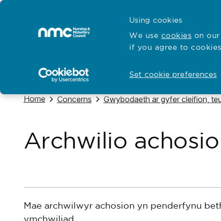
Skip to content
Cymraeg
Using cookies
Home
We use
cookies
on our 
if you agree to cookies
Hubs for
Standards and education
Open
Open
Set cookie preferences
Navigate to
Home
Navigate to
Navigate to
Concerns
Gwybodaeth ar gyfer cleifion, te
Archwilio achosio
Mae archwilwyr achosion yn penderfynu bet
ymchwiliad.