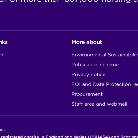
nks
More about
on
Environmental Sustainabilit
Publication scheme
Privacy notice
FOI and Data Protection re
Procurement
Staff area and webmail
ons
 registered charity in England and Wales (1091434) and Scotla