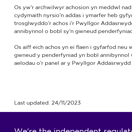
Os yw’r archwilwyr achosion yn meddwl nad y
cydymaith nyrsio’n addas i ymarfer heb gyfy
trosglwyddo’r achos i’r Pwyllgor Addasrwydd
annibynnol o bobl sy’n gwneud penderfyniad
Os aiff eich achos yn ei flaen i gyfarfod neu
gwneud y penderfyniad yn bobl annibynnol w
aelodau o’r panel ar y Pwyllgor Addasrwydd 
Last updated: 24/11/2023
We're the independent regulat