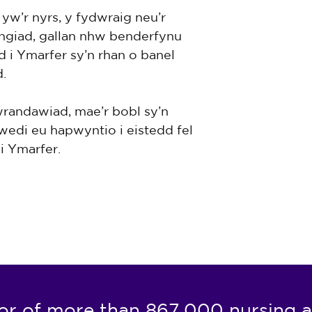
w’r nyrs, y fydwraig neu’r
ngiad, gallan nhw benderfynu
 i Ymarfer sy’n rhan o banel
.
 wrandawiad, mae’r bobl sy’n
edi eu hapwyntio i eistedd fel
i Ymarfer.
or of more than 867,000 nursing a