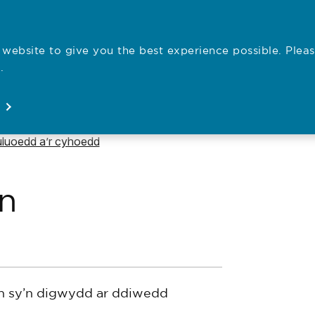
website to give you the best experience possible. Pleas
Employe
.
Registration
Concerns
News
About
Open
Open
Open
Open
uluoedd a’r cyhoedd
n
h sy’n digwydd ar ddiwedd