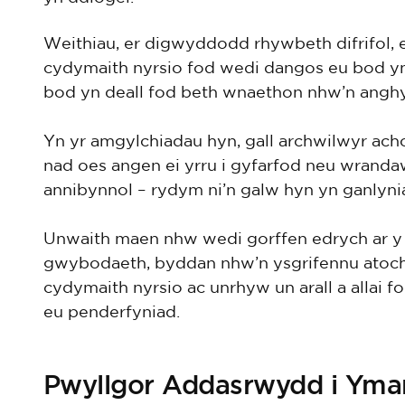
Weithiau, er digwyddodd rhywbeth difrifol, efa
cydymaith nyrsio fod wedi dangos eu bod yn
bod yn deall fod beth wnaethon nhw’n anghy
Yn yr amgylchiadau hyn, gall archwilwyr ac
nad oes angen ei yrru i gyfarfod neu wranda
annibynnol – rydym ni’n galw hyn yn ganlyni
Unwaith maen nhw wedi gorffen edrych ar y 
gwybodaeth, byddan nhw’n ysgrifennu atoch c
cydymaith nyrsio ac unrhyw un arall a allai f
eu penderfyniad.
Pwyllgor Addasrwydd i Yma