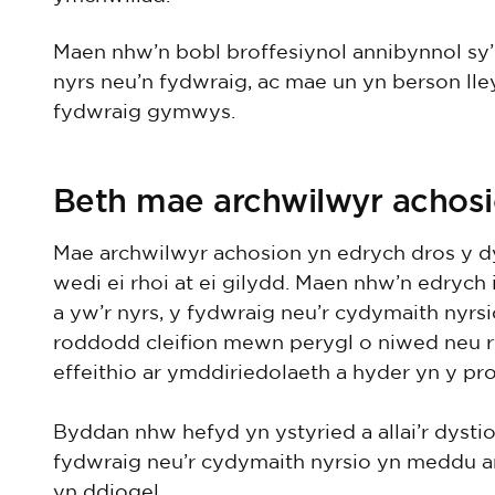
Maen nhw’n bobl broffesiynol annibynnol sy
nyrs neu’n fydwraig, ac mae un yn berson lle
fydwraig gymwys.
Beth mae archwilwyr achosi
Mae archwilwyr achosion yn edrych dros y d
wedi ei rhoi at ei gilydd. Maen nhw’n edrych 
a yw’r nyrs, y fydwraig neu’r cydymaith nyr
roddodd cleifion mewn perygl o niwed neu ry
effeithio ar ymddiriedolaeth a hyder yn y pr
Byddan nhw hefyd yn ystyried a allai’r dysti
fydwraig neu’r cydymaith nyrsio yn meddu ar 
yn ddiogel.