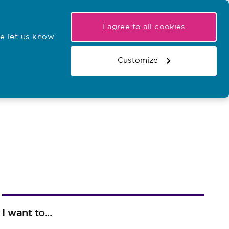
My NMC
Latest hearings
Contact Us
I agree to all cookies
e let us know
r confirmations
Search the register
Basket
Customize
Search the website
I want to...