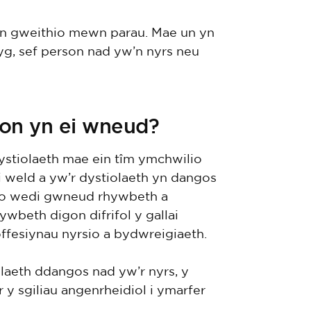
’n gweithio mewn parau. Mae un yn
yg, sef person nad yw’n nyrs neu
on yn ei wneud?
ystiolaeth mae ein tîm ymchwilio
i weld a yw’r dystiolaeth yn dangos
sio wedi gwneud rhywbeth a
wbeth digon difrifol y gallai
offesiynau nyrsio a bydwreigiaeth.
olaeth ddangos nad yw’r nyrs, y
y sgiliau angenrheidiol i ymarfer