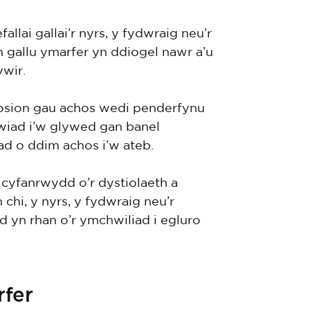
llai gallai’r nyrs, y fydwraig neu’r
 gallu ymarfer yn ddiogel nawr a’u
wir.
hosion gau achos wedi penderfynu
wiad i’w glywed gan banel
ad o ddim achos i’w ateb.
cyfanrwydd o’r dystiolaeth a
hi, y nyrs, y fydwraig neu’r
od yn rhan o’r ymchwiliad i egluro
rfer