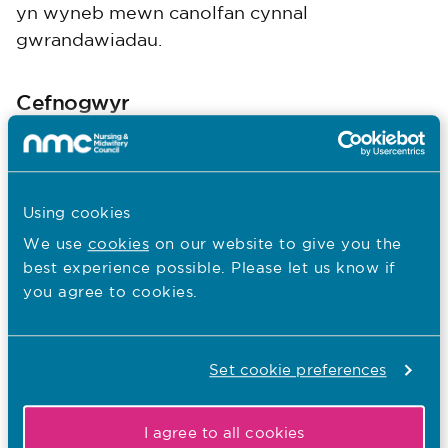
yn wyneb mewn canolfan cynnal
gwrandawiadau.
Cefnogwyr
Mae cyfaill McKenzie yn unigolyn a all
gynorthwyo rhywun sy’n ymwneud ag achos
cyfreithiol mewn llys barn yng Nghymru,
Using cookies
Lloegr a Gogledd Iwerddon, trwy annog,
We use
cookies
on our website to give you the
ysgrifennu nodiadau, a chynnig cyngor yn
best experience possible. Please let us know if
dawel. Nid oes yn rhaid iddynt fod wedi cael
you agree to cookies.
hyfforddiant i fod yn gyfreithiwr na meddu ar
gymwysterau proffesiynol ym maes y gyfraith.
Set cookie preferences
Yn wahanol i awdurdodaethau Llysoedd, nid
yw’r NMC yn cydnabod Cyfeillion McKenzie
I agree to all cookies
yn ffurfio yn ei achosion ffurfiol oherwydd nid