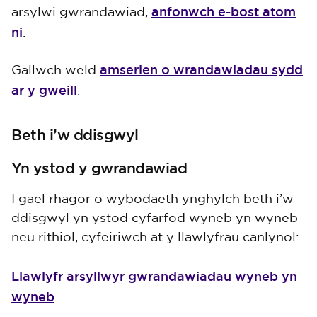
anfonwch e-bost atom
arsylwi gwrandawiad,
ni
.
amserlen o wrandawiadau sydd
Gallwch weld
ar y gweill
.
Beth i’w ddisgwyl
Yn ystod y gwrandawiad
I gael rhagor o wybodaeth ynghylch beth i’w
ddisgwyl yn ystod cyfarfod wyneb yn wyneb
neu rithiol, cyfeiriwch at y llawlyfrau canlynol:
Llawlyfr arsyllwyr gwrandawiadau wyneb yn
wyneb