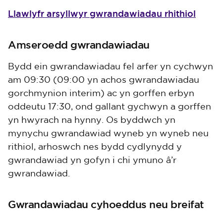
Llawlyfr arsyllwyr gwrandawiadau rhithiol
Amseroedd gwrandawiadau
Bydd ein gwrandawiadau fel arfer yn cychwyn
am 09:30 (09:00 yn achos gwrandawiadau
gorchmynion interim) ac yn gorffen erbyn
oddeutu 17:30, ond gallant gychwyn a gorffen
yn hwyrach na hynny. Os byddwch yn
mynychu gwrandawiad wyneb yn wyneb neu
rithiol, arhoswch nes bydd cydlynydd y
gwrandawiad yn gofyn i chi ymuno â’r
gwrandawiad.
Gwrandawiadau cyhoeddus neu breifat