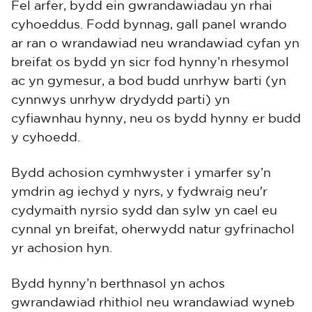
Fel arfer, bydd ein gwrandawiadau yn rhai
cyhoeddus. Fodd bynnag, gall panel wrando
ar ran o wrandawiad neu wrandawiad cyfan yn
breifat os bydd yn sicr fod hynny’n rhesymol
ac yn gymesur, a bod budd unrhyw barti (yn
cynnwys unrhyw drydydd parti) yn
cyfiawnhau hynny, neu os bydd hynny er budd
y cyhoedd.
Bydd achosion cymhwyster i ymarfer sy’n
ymdrin ag iechyd y nyrs, y fydwraig neu'r
cydymaith nyrsio sydd dan sylw yn cael eu
cynnal yn breifat, oherwydd natur gyfrinachol
yr achosion hyn.
Bydd hynny’n berthnasol yn achos
gwrandawiad rhithiol neu wrandawiad wyneb