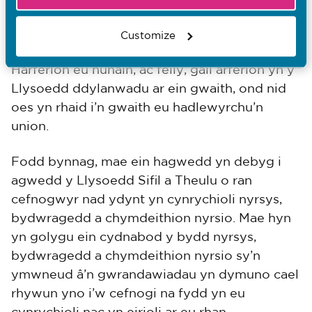
ydym yn un o wasanaethau’r Llysoedd, ble
tarddodd term a rôl cyfaill McKenzie. Mae gan
Customize
ein tribiwnlysoedd eu Trefn, eu Rheolau a’u
Harferion eu hunain, ac felly, gall arferion yn y
Llysoedd ddylanwadu ar ein gwaith, ond nid
oes yn rhaid i’n gwaith eu hadlewyrchu’n
union.
Fodd bynnag, mae ein hagwedd yn debyg i
agwedd y Llysoedd Sifil a Theulu o ran
cefnogwyr nad ydynt yn cynrychioli nyrsys,
bydwragedd a chymdeithion nyrsio. Mae hyn
yn golygu ein cydnabod y bydd nyrsys,
bydwragedd a chymdeithion nyrsio sy’n
ymwneud â’n gwrandawiadau yn dymuno cael
rhywun yno i’w cefnogi na fydd yn eu