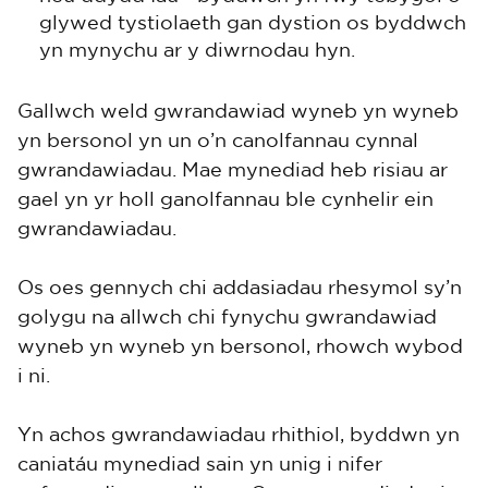
glywed tystiolaeth gan dystion os byddwch
yn mynychu ar y diwrnodau hyn.
Gallwch weld gwrandawiad wyneb yn wyneb
yn bersonol yn un o’n canolfannau cynnal
gwrandawiadau. Mae mynediad heb risiau ar
gael yn yr holl ganolfannau ble cynhelir ein
gwrandawiadau.
Os oes gennych chi addasiadau rhesymol sy’n
golygu na allwch chi fynychu gwrandawiad
wyneb yn wyneb yn bersonol, rhowch wybod
i ni.
Yn achos gwrandawiadau rhithiol, byddwn yn
caniatáu mynediad sain yn unig i nifer