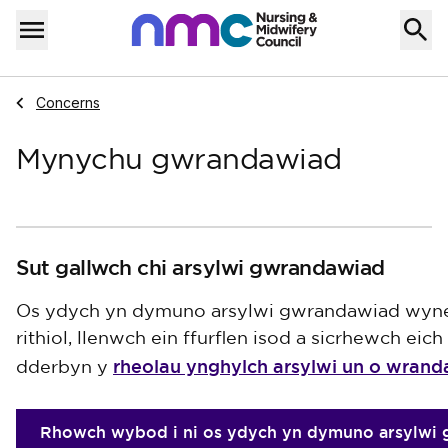
Skip to content
Home
Menu
Navigate to
Concerns
Mynychu gwrandawiad
Sut gallwch chi arsylwi gwrandawiad
Os ydych yn dymuno arsylwi gwrandawiad wyn
rithiol, llenwch ein ffurflen isod a sicrhewch eic
rheolau ynghylch arsylwi un o wran
dderbyn y
Rhowch wybod i ni os ydych yn dymuno arsylwi