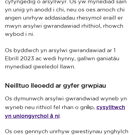
cyfyngedig o arsyllwyr. Os yw mynediad sain
yn unig yn anodd i chi, neu os oes arnoch chi
angen unrhyw addasiadau rhesymol eraill er
mwyn arsylwi gwrandawiad rhithiol, rhowch
wybod i ni.
Os byddwch yn arsylwi gwrandawiad ar 1
Ebrill 2023 ac wedi hynny, gallwn ganiatáu
mynediad gweledol llawn.
Neilltuo lleoedd ar gyfer grwpiau
Os dymunwch arsylwi gwrandwiad wyneb yn
cysylltwch
wyneb neu rithiol fel rhan o grŵp,
yn uniongyrchol â ni
.
Os oes gennych unrhyw gwestiynau ynghylch