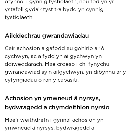
ofynnol i gynnig tystiolaeth, neu fod yn yr
ystafell gyda’r tyst tra bydd yn cynnig
tystiolaeth.
Ailddechrau gwrandawiadau
Ceir achosion a gafodd eu gohirio ar ôl
cychwyn, ac a fydd yn ailgychwyn yn
ddiweddarach. Mae croeso i chi fynychu
gwrandawiad sy’n ailgychwyn, yn dibynnu ar y
cyfyngiadau o ran y capasiti.
Achosion yn ymwneud â nyrsys,
bydwragedd a chymdeithion nyrsio
Mae’r weithdrefn i gynnal achosion yn
ymwneud â nyrsys, bydwragedd a