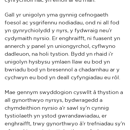
cynrychioli nac yn eirioli ar eu rhan.
Gall yr unigolyn yma gynnig cefnogaeth
foesol ac ysgrifennu nodiadau, ond ni all fod
yn gynrychiolydd y nyrs, y fydwraig neu’r
cydymaith nyrsio. Er enghraifft, ni fuasent yn
annerch y panel yn uniongyrchol, cyflwyno
dadleuon, na holi tystion. Bydd yn rhaid i’r
unigolyn hysbysu ymlaen llaw eu bod yn
bwriadu bod yn bresennol a chadarnhau ar y
cychwyn eu bod yn deall cyfyngiadau eu rôl.
Mae gennym swyddogion cyswllt â thystion a
all gynorthwyo nyrsys, bydwragedd a
chymdeithion nyrsio a’r sawl sy’n cynnig
tystiolaeth yn ystod gwrandawiadau, er
enghraifft, trwy gynorthwyo â’r trefniadau sy’n