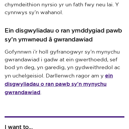
chymdeithion nyrsio yr un fath fwy neu lai. Y
cynnwys sy’n wahanol.
Ein disgwyliadau o ran ymddygiad pawb
sy’n ymwneud â gwrandawiad
Gofynnwn i’r holl gyfranogwyr sy’n mynychu
gwrandawiad i gadw at ein gwerthoedd, sef
bod yn deg, yn garedig, yn gydweithredol ac
ein
yn uchelgeisiol. Darllenwch ragor am y
disgwyliadau o ran pawb sy'n mynychu
gwrandawiad
.
I want to...